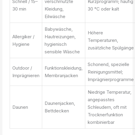
Schnell / 15–
verschmutzte
Kurzprogramm; häufig
30 min
Kleidung,
30 °C oder kalt
Eilwäsche
Babywäsche,
Höhere
Allergiker /
Hautreizungen,
Temperaturen,
Hygiene
hygienisch
zusätzliche Spülgänge
sensible Wäsche
Schonend, spezielle
Outdoor /
Funktionskleidung,
Reinigungsmittel;
Imprägnieren
Membranjacken
Imprägnierprogramme
Niedrige Temperatur,
angepasstes
Daunenjacken,
Daunen
Schleudern, oft mit
Bettdecken
Trocknerfunktion
kombinierbar